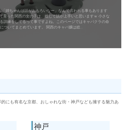
ら「姉ちゃんは話がおもろいなー」なんて言われる事もあります
て育った関西の女の子は、総じて話が上手いと思いますｗ 小さな
る訓練をしてるって事ですよね。このページではキャバクラの命
についてまとめています。 関西のキャバ嬢は総...
Read More
界的にも有名な京都、おしゃれな街・神戸なども擁する魅力あ
神戸