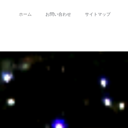
コ
ホーム
お問い合わせ
サイトマップ
ン
テ
ン
ツ
に
ス
キ
ッ