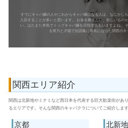
すでにキャバ嬢の人やこれからキャバ嬢になる人は、なにかし
入店することが多いと思います。 お金を稼ぎたい、欲しいもの
い、はたまた本気でトップキャバ嬢を目指す人もいますよね。 
る努力と才能で伝説級に有名になった関西のキャバ
Read More
関西エリア紹介
関西は北新地やミナミなど西日本を代表する巨大歓楽街があ
るエリアです。そんな関西のキャバクラについてご紹介しま
京都
北新