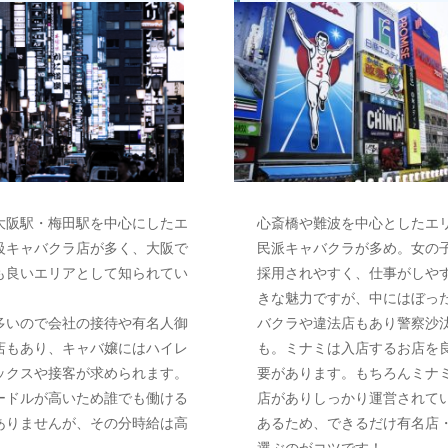
大阪駅・梅田駅を中心にしたエ
心斎橋や難波を中心としたエ
級キャバクラ店が多く、大阪で
民派キャバクラが多め。女の
も良いエリアとして知られてい
採用されやすく、仕事がしや
きな魅力ですが、中にはぼっ
多いので会社の接待や有名人御
バクラや違法店もあり警察沙
店もあり、キャバ嬢にはハイレ
も。ミナミは入店するお店を
ックスや接客が求められます。
要があります。もちろんミナ
ードルが高いため誰でも働ける
店がありしっかり運営されて
ありませんが、その分時給は高
あるため、できるだけ有名店