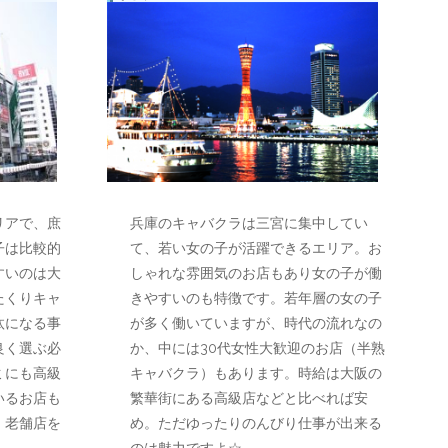
リアで、庶
兵庫のキャバクラは三宮に集中してい
子は比較的
て、若い女の子が活躍できるエリア。お
すいのは大
しゃれな雰囲気のお店もあり女の子が働
たくりキャ
きやすいのも特徴です。若年層の女の子
汰になる事
が多く働いていますが、時代の流れなの
良く選ぶ必
か、中には30代女性大歓迎のお店（半熟
ミにも高級
キャバクラ）もあります。時給は大阪の
いるお店も
繁華街にある高級店などと比べれば安
・老舗店を
め。ただゆったりのんびり仕事が出来る