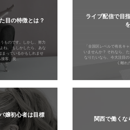
ライブ配信で目
見た目の特徴とは？
願うものです。しかし、努力
「全国区レベルで有名キャ
よね。 もしかしたら、あな
いませんか？ それなら、
はまっているかもしれませ
なりたいなら、今大注目の
客、見...
く離れ
バ嬢初心者は目標
関西で働くな