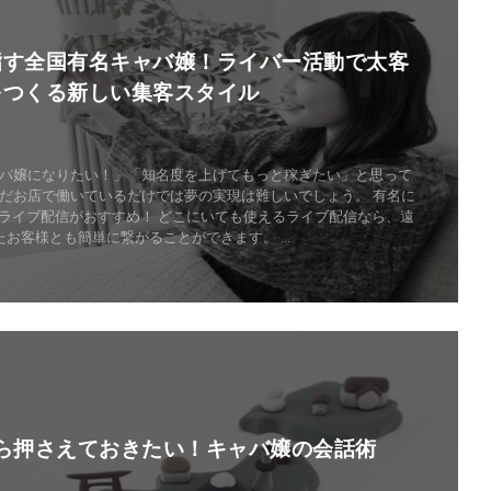
指す全国有名キャバ嬢！ライバー活動で太客
をつくる新しい集客スタイル
バ嬢になりたい！」「知名度を上げてもっと稼ぎたい」と思って
ただお店で働いているだけでは夢の実現は難しいでしょう。 有名に
ライブ配信がおすすめ！ どこにいても使えるライブ配信なら、遠
たお客様とも簡単に繋がることができます。 ...
Read More
ら押さえておきたい！キャバ嬢の会話術