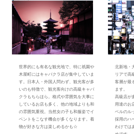
世界的にも有名な観光地で、特に祇園や
北新地・
木屋町にはキャバクラ店が集中していま
リアで高
す。日本人・外国人問わず、観光客が多
客層が最
いのも特徴で、観光客向けの高級キャバ
ます。
クラもちらほら。格式や雰囲気を大事に
高級店が
しているお店も多く、他の地域よりも和
用達のお
の雰囲気重視。当然女の子も和服姿でイ
ベルのル
ベントをこなす機会が多くなります。着
採用のハ
物が好きな方は楽しめるかも☆
わけでは