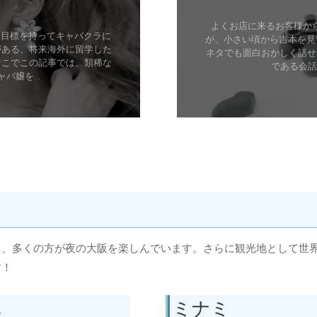
よくお店に来るお客様か
ら目標を持ってキャバクラに
が、小さい頃から吉本を見
がある、将来海外に留学した
ネタでも面白おかしく話せ
そこでこの記事では、類稀な
である会話
嬢を...
り、多くの方が夜の大阪を楽しんでいます。さらに観光地として世
す！
地
ミナミ