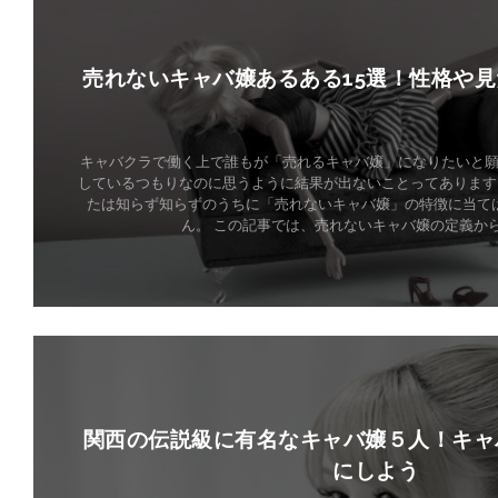
売れないキャバ嬢あるある15選！性格や
キャバクラで働く上で誰もが「売れるキャバ嬢」になりたいと
しているつもりなのに思うように結果が出ないことってあります
たは知らず知らずのうちに「売れないキャバ嬢」の特徴に当て
ん。 この記事では、売れないキャバ嬢の定義から接
Read More
関西の伝説級に有名なキャバ嬢５人！キャ
にしよう