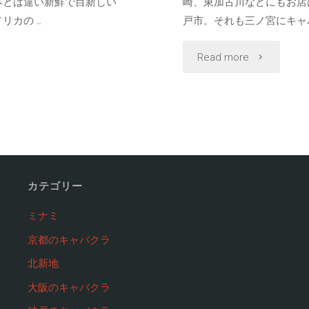
本とは違い新鮮で目新しい
崎、東加古川などにもお店
リカの …
戸市。それも三ノ宮にキャバ
"神
Read more
戸
で
働
き
カテゴリー
た
ミナミ
京都のキャバクラ
い
北新地
キ
大阪のキャバクラ
ャ