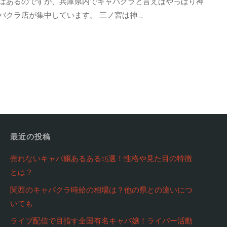
はあるのですが、兵庫県内でキャバクラと言えばやっぱり神
クラ店が集中しています。 三ノ宮は神 …
最近の投稿
売れないキャバ嬢あるある15選！性格や見た目の特徴
とは？
関西のキャバクラ時給の相場は？他の県との違いにつ
いても
ライブ配信で目指す全国有名キャバ嬢！ライバー活動