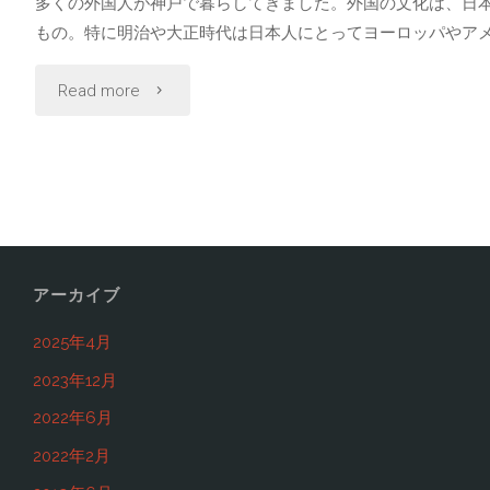
多くの外国人が神戸で暮らしてきました。外国の文化は、日
もの。特に明治や大正時代は日本人にとってヨーロッパやアメ
"他
Read more
の
関
西
圏
アーカイブ
と
2025年4月
2023年12月
全
2022年6月
く
2022年2月
気