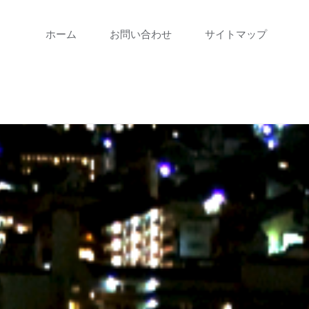
コ
ホーム
お問い合わせ
サイトマップ
ン
テ
ン
ツ
に
ス
キ
ッ