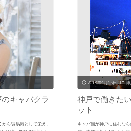
2018年4月15日
神
戸のキャバクラ
神戸で働きた
ット
くから貿易港として栄え、
キャバ嬢が神戸に住むなら