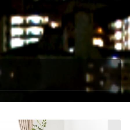
プ
す
る