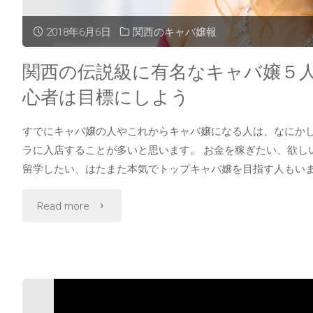
る
2018年6月6日
関西のキャバ嬢報
あ
関西の伝説級に有名なキャバ嬢５
る
心者は目標にしよう
15
すでにキャバ嬢の人やこれからキャバ嬢になる人は、なにか
選！
ラに入店することが多いと思います。 お金を稼ぎたい、欲し
留学したい、はたまた本気でトップキャバ嬢を目指す人もいま
性
"関
Read more
格
西
や
の
見
伝
た