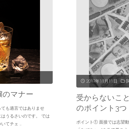
く
バ
な
ー
ら
活
押
動
さ
で
え
太
2017年11月11日
て
客
嬢のマナー
受からないこ
お
を
のポイント3つ
っても過言ではありませ
き
つ
はうるさいのです。 では
ポイント① 面接では志望
いてチェ …
た
く