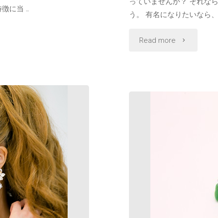
っていませんか？ それな
徴に当 …
う。 有名になりたいなら、
"ラ
Read more
イ
ブ
配
信
で
目
指
す