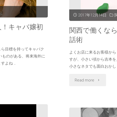
全
2017年12月14日
国
人！キャバ嬢初
関西で働くな
有
話術
名
しら目標を持ってキャバク
よくお店に来るお客様から
いものがある、将来海外に
キ
すが、小さい頃から吉本を
すよね …
小さなネタでも面白おかし
ャ
"関
Read more
バ
西
嬢！
で
ラ
働
イ