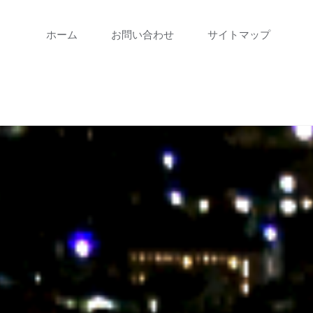
コ
ホーム
お問い合わせ
サイトマップ
ン
テ
ン
ツ
に
ス
キ
ッ