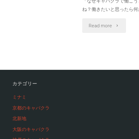
「なぜキャバクラで働こう
ね？働きたいと思ったら何か
い！
る
"受
Read more
キ
新
か
ャ
し
ら
バ
い
な
嬢
集
い
の
客
カテゴリー
こ
会
ス
ミナミ
京都のキャバクラ
と
話
タ
北新地
に
術"
イ
大阪のキャバクラ
は
ル"