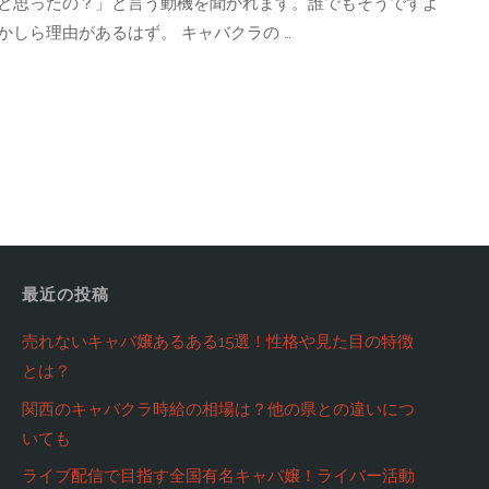
と思ったの？」と言う動機を聞かれます。誰でもそうですよ
しら理由があるはず。 キャバクラの …
最近の投稿
売れないキャバ嬢あるある15選！性格や見た目の特徴
とは？
関西のキャバクラ時給の相場は？他の県との違いにつ
いても
ライブ配信で目指す全国有名キャバ嬢！ライバー活動