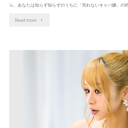
ら、あなたは知らず知らずのうちに「売れないキャバ嬢」の特
"売
Read more
れ
な
い
キ
ャ
バ
嬢
あ