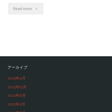
５
"最
Read more
人！
低
キ
限
ャ
知
バ
っ
嬢
て
アーカイブ
初
お
2025年4月
心
き
2023年12月
2022年6月
者
た
2022年2月
は
い！！