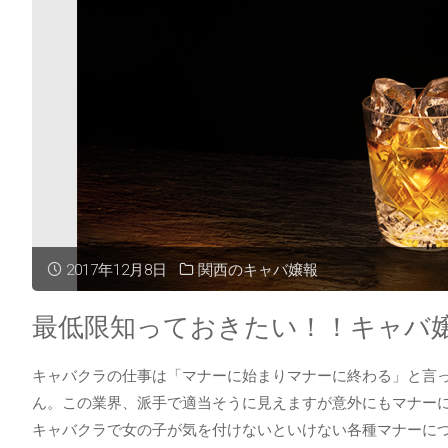
説
目
級
の
に
特
有
徴
名
と
な
は？"
2017年12月8日
関西のキャバ嬢報
キ
最低限知っておきたい！！キャバ
ャ
キャバクラの仕事は「マナーに始まりマナーに終わる」と言
バ
ん。この業界、派手で適当そうに見えますが意外にもマナーに
嬢
キャバクラで女の子が気を付けないといけない各種マナーにつ