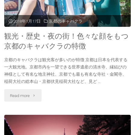
む
キ
メ
ャ
2018年1月17日
京都のキャバクラ
リ
バ
観光・歴史・夜の街！色々な顔をもつ
ッ
嬢
京都のキャバクラの特徴
ト"
向
京都のキャバクラは観光客が多いのが特徴 京都は日本を代表する
一大観光地。京都市内を一望できる世界遺産の清水寺、縁結びの
け
神様として有名な地主神社、京都でも最も有名な寺社・金閣寺、
【お
稲荷大社の総本山・京都伏見稲荷大社など、見ど …
す
"観
Read more
す
光・
め
歴
の
史・