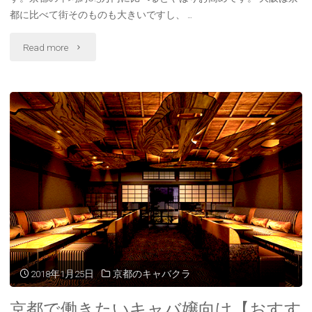
徴
都に比べて街そのものも大きいですし、 …
【北
"大
Read more
新
阪
地
で
編】"
働
き
た
い
キ
ャ
2018年1月25日
京都のキャバクラ
バ
京都で働きたいキャバ嬢向け【おすす