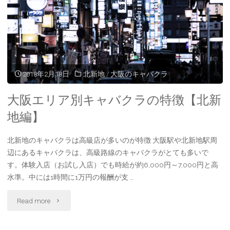
き
た
い
キ
2018年2月18日
北新地
/
大阪のキャバクラ
ャ
大阪エリア別キャバクラの特徴【北新
バ
地編】
嬢
北新地のキャバクラは高級店が多いのが特徴 大阪駅や北新地駅周
辺にあるキャバクラは、高級路線のキャバクラがとても多いで
向
す。体験入店（お試し入店）でも時給が約6,000円～7,000円と高
け
水準。中には1時間に1万円の報酬が支 …
【お
"大
Read more
す
阪