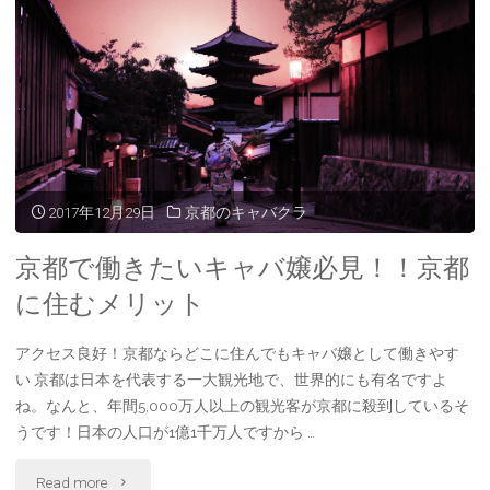
キ
夜
ャ
の
バ
街！
ク
色々
ラ】"
な
2017年12月29日
京都のキャバクラ
顔
京都で働きたいキャバ嬢必見！！京都
を
に住むメリット
も
アクセス良好！京都ならどこに住んでもキャバ嬢として働きやす
い 京都は日本を代表する一大観光地で、世界的にも有名ですよ
つ
ね。なんと、年間5,000万人以上の観光客が京都に殺到しているそ
京
うです！日本の人口が1億1千万人ですから …
都
"京
Read more