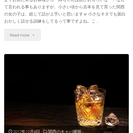
て言われる事もありますが、小さい頃から吉本を見て育った関西
見！！
の女の子は、総じて話が上手いと思いますｗ 小さなネタでも面白
京
おかしく話せる訓練をしてるって事ですよね。こ …
都
"関
Read more
に
西
住
で
む
働
メ
く
リ
な
ッ
ら
ト"
押
さ
2017年12月8日
関西のキャバ嬢報