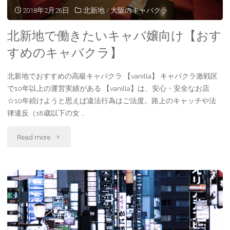
バ
2018年2月26日
北新地
/
大阪のキャバクラ
ラ】"
ク
北新地で働きたいキャバ嬢向け【おす
ラ
すめのキャバクラ】
の
北新地でおすすめの高級キャバクラ 【vanilla】 キャバクラ激戦区
で10年以上の運営実績がある 【vanilla】は、安心・安全なお店
特
☆10年続けようと思えば違法行為はご法度。路上のキャッチや法
徴
律違反（18歳以下の女 …
【ミ
"北
Read more
ナ
新
ミ
地
編】"
で
働