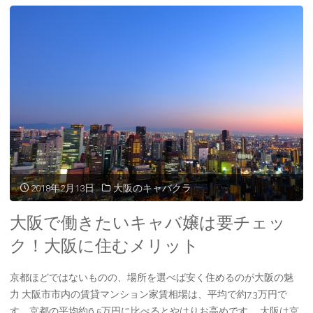
す
エ
め
リ
の
ア
キ
別
ャ
キ
バ
ャ
ク
バ
2018年2月13日
大阪のキャバクラ
ラ】"
ク
大阪で働きたいキャバ嬢は要チェッ
ラ
ク！大阪に住むメリット
の
京都ほどではないものの、場所を選べば安く住めるのが大阪の魅
力 大阪市市内の賃貸マンション家賃相場は、平均で約7.3万円で
特
す。京都の平均約6.5万円に比べるとやはりお高めです。 大阪は京