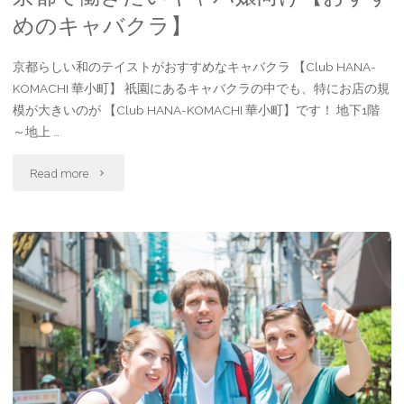
嬢
めのキャバクラ】
は
京都らしい和のテイストがおすすめなキャバクラ 【Club HANA-
KOMACHI 華小町】 祇園にあるキャバクラの中でも、特にお店の規
要
模が大きいのが 【Club HANA-KOMACHI 華小町】です！ 地下1階
チ
～地上 …
ェ
"京
Read more
ッ
都
ク！
で
大
働
阪
き
に
た
住
い