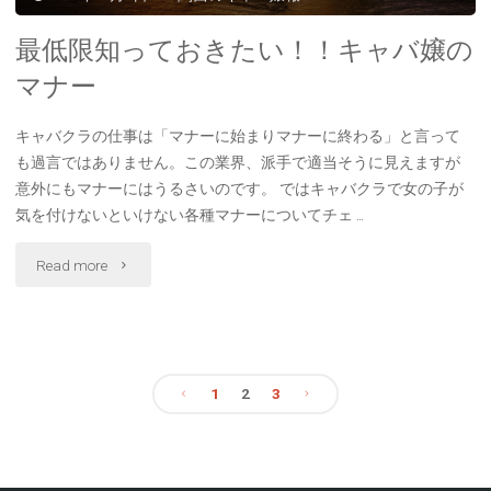
え
最低限知っておきたい！！キャバ嬢の
て
マナー
お
キャバクラの仕事は「マナーに始まりマナーに終わる」と言って
も過言ではありません。この業界、派手で適当そうに見えますが
き
意外にもマナーにはうるさいのです。 ではキャバクラで女の子が
た
気を付けないといけない各種マナーについてチェ …
い！
"最
Read more
キ
低
ャ
限
バ
1
2
3
知
嬢
投
っ
の
稿
て