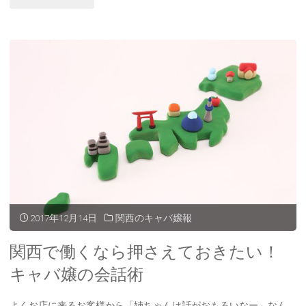
の
都
キ
で
ャ
働
バ
き
ク
た
ラ
い
の
キ
特
ャ
2017年12月14日
関西のキャバ嬢報
徴"
バ
関西で働くなら押さえておきたい！
嬢
キャバ嬢の会話術
必
よくお店に来るお客様から「姉ちゃんは話がおもろいなー」なん