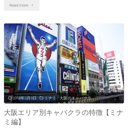
"ミ
Read more
ナ
ミ
で
働
き
た
い
キ
2018年3月9日
ミナミ
/
大阪のキャバクラ
ャ
大阪エリア別キャバクラの特徴【ミナ
バ
ミ編】