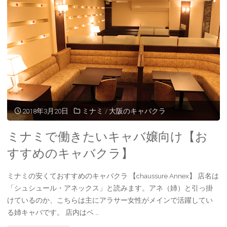
2018年3月20日
ミナミ
/
大阪のキャバクラ
ミナミで働きたいキャバ嬢向け【お
すすめのキャバクラ】
ミナミの安くておすすめのキャバクラ 【chaussure Annex】 店名は
「シュシュール・アネックス」と読みます。アネ（姉）と引っ掛
けているのか、こちらは主にアラサー女性がメインで活躍してい
る姉キャバです。 店内はベ …